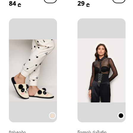
84
29
₾
₾
ჩუსტები
წელის ქამარი