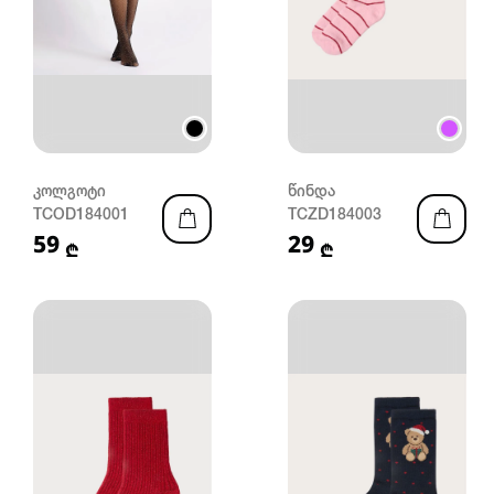
კოლგოტი
წინდა
TCOD184001
TCZD184003
59
29
₾
₾