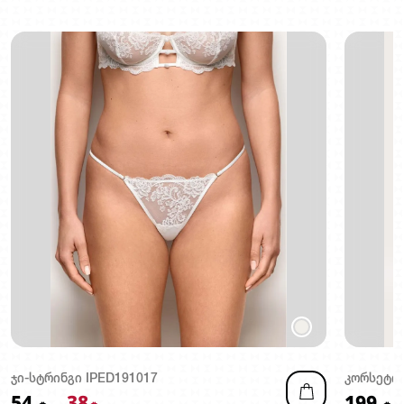
ჯი-სტრინგი IPED191017
კორსეტი 
54
38
199