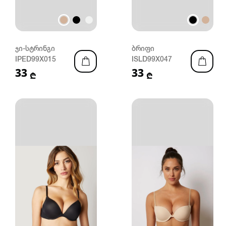
ჯი-სტრინგი
ბრიფი
IPED99X015
ISLD99X047
33
33
₾
₾