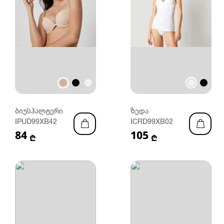
ბიუსჰალტერი
ზედა
IPUD99XB42
ICRD99XB02
84
105
₾
₾