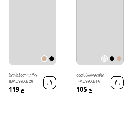
ბიუსჰალტერი
ბიუსჰალტერი
IBAD99XB28
IFAD99XB16
119
105
₾
₾