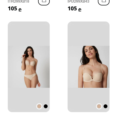
ITRD99XB18
IPUD99XB43
105
105
₾
₾