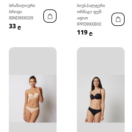
ბრაზილიური
ბიუსჰალტერი
ბრიფი
ორმაგი ფუშ-
IBND99X029
აფით
33
IPPD99XB02
₾
119
₾